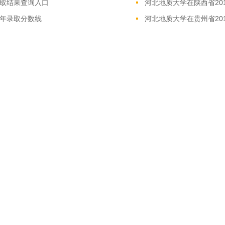
录取结果查询入口
河北地质大学在陕西省20
9年录取分数线
河北地质大学在贵州省20
9年录取分数线
河北地质大学在四川省20
9年录取分数线
河北地质大学在广西省20
方"的所有文字、图片和音视频稿件，版权均属新东方教育科技集团（含本网和新东方
他任何方式复制、发表。已经本网协议授权的媒体、网站，在下载使用时必须注明"稿
方"的文/图等稿件均为转载稿，本网转载仅基于传递更多信息之目的，并不意味着赞
，必须保留本网注明的"稿件来源"，并自负版权等法律责任。如擅自篡改为"稿件来源
作者见稿后在两周内速来电与新东方网联系，电话：010-60908555。