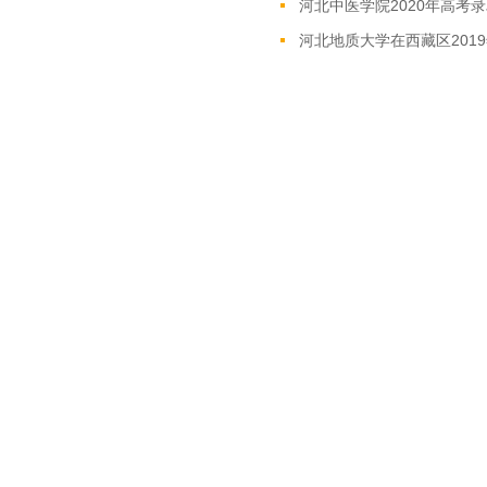
河北中医学院2020年高考
河北地质大学在西藏区201
河北地质大学在云南省201
河北地质大学在重庆市201
版权及免责声明
①
凡本网注明"稿件来源：新东
权不得转载、链接、转贴或以其
任。
②
本网未注明"稿件来源：新东
体、网站或个人从本网下载使用
③
如本网转载稿涉及版权等问题，请