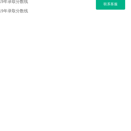
19年录取分数线
联系客服
19年录取分数线
19年录取分数线
19年录取分数线
网） 所有，任何媒体、网站或个人未经本网协议授
件来源：新东方"，违者本网将依法追究法律责
同转载稿的观点或证实其内容的真实性。如其他媒
：新东方"，本网将依法追究法律责任。