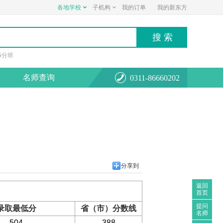
各地学校
子机构
我的订单
我的新东方
.5分班
名师查询
0311-86660202
分享到
返回
首页
提问
录取最低分
省（市）分数线
名师
504
388