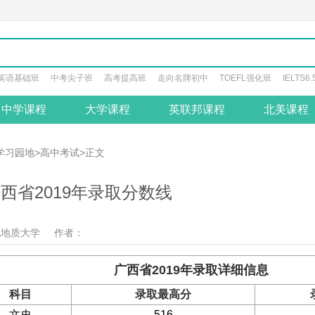
英语基础班
中考尖子班
高考提高班
走向名牌初中
TOEFL强化班
IELTS6
中学课程
大学课程
英联邦课程
北美课程
学习园地
>
高中考试
>正文
西省2019年录取分数线
北地质大学
作者：
广西省2019年录取详细信息
科目
录取最高分
文史
516