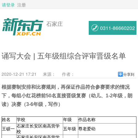
请登录
注册
石家庄
0311-86660202
诵写大会 | 五年级组综合评审晋级名单
2020-12-21 17:21
来源：
作者：
分享到
根据赛制安排和比赛规则，再保证作品符合参赛要求的情况
下，每组小红花榜前50名直接晋级复赛（幼儿、1-2年级，朗
读）决赛（3-6年级，写作）
姓名
学校
年级
作品名称
石家庄长安区南高营学
王硕一
五年级
尊老爱幼
校
石家庄长安区南高营学