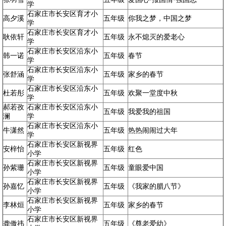
学
石家庄市长安区育才小
高夕溪
五年级
你我之梦，中国之梦
学
石家庄市长安区育才小
耿依轩
五年级
永不熄灭的爱老心
学
石家庄市长安区沿东小
韩一诺
五年级
春节
学
石家庄市长安区沿东小
张舒涵
五年级
家乡的春节
学
石家庄市长安区沿东小
杜若彤
五年级
欢聚一堂度中秋
学
郝若孜
石家庄市长安区沿东小
五年级
我爱我的祖国
澜
学
石家庄市长安区沿东小
牛潇然
五年级
热热闹闹过大年
学
石家庄市长安区新视界
安梓怡
五年级
红色
小学
石家庄市长安区新视界
孙紫珊
五年级
童眼爱中国
小学
石家庄市长安区新视界
孙嘉忆
五年级
《我家的腊八节》
小学
石家庄市长安区新视界
李林烜
五年级
家乡的春节
小学
石家庄市长安区新视界
龚傲祎
五年级
《尊老爱幼》