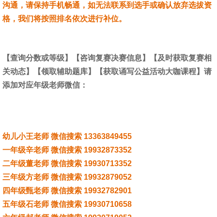
沟通，请保持手机畅通，如无法联系到选手或确认放弃选拔资
格，我们将按照排名依次进行补位。
【查询分数或等级】【咨询复赛决赛信息】【及时获取复赛相
关动态】【领取辅助题库】【获取诵写公益活动大咖课程】请
添加对应年级老师微信：
幼儿小王老师 微信搜索 13363849455
一年级辛老师 微信搜索 19932873352
二年级董老师 微信搜索 19930713352
三年级方老师 微信搜索 19932879052
四年级甄老师 微信搜索 19932782901
五年级石老师 微信搜索 19930710658