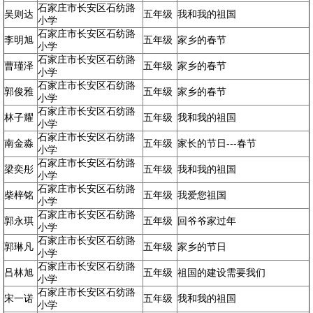
石家庄市长安区石纺路
吴则达
五年级
我和我的祖国
小学
石家庄市长安区石纺路
李明旭
五年级
家乡的春节
小学
石家庄市长安区石纺路
曹瑾泽
五年级
家乡的春节
小学
石家庄市长安区石纺路
郭俊雅
五年级
家乡的春节
小学
石家庄市长安区石纺路
林子耀
五年级
我和我的祖国
小学
石家庄市长安区石纺路
南金淼
五年级
家长的节日---春节
小学
石家庄市长安区石纺路
梁奕彤
五年级
我和我的祖国
小学
石家庄市长安区石纺路
柴梓铭
五年级
我爱您祖国
小学
石家庄市长安区石纺路
郭永琪
五年级
回爷爷家过年
小学
石家庄市长安区石纺路
郭琳凡
五年级
家乡的节日
小学
石家庄市长安区石纺路
吕林旭
五年级
祖国的建设需要我们
小学
石家庄市长安区石纺路
宋一诺
五年级
我和我的祖国
小学