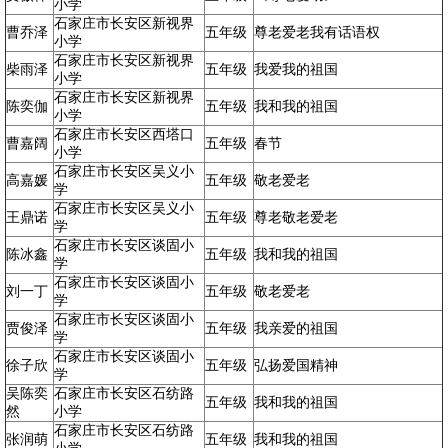
小学
石家庄市长安区新视界
曹乔泽
五年级
尊老爱老我有话语权
小学
石家庄市长安区新视界
柴雨泽
五年级
我爱我的祖国
小学
石家庄市长安区新视界
陈奕伽
五年级
我和我的祖国
小学
石家庄市长安区西塔口
曹嘉阔
五年级
春节
小学
石家庄市长安区吴义小
高嘉媛
五年级
敬老爱老
学
石家庄市长安区吴义小
王鼎诺
五年级
尊老敬老爱老
学
石家庄市长安区谈固小
陈冰鑫
五年级
我和我的祖国
学
石家庄市长安区谈固小
刘一丁
五年级
敬老爱老
学
石家庄市长安区谈固小
贾俊泽
五年级
我亲爱的祖国
学
石家庄市长安区谈固小
徐子欣
五年级
弘扬爱国精神
学
吴陈奕
石家庄市长安区石纺路
五年级
我和我的祖国
然
小学
石家庄市长安区石纺路
张润萌
五年级
我和我的祖国