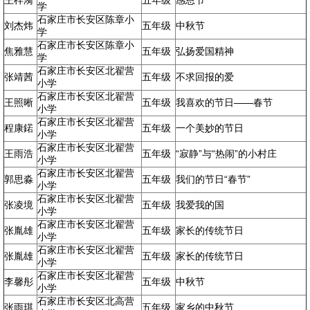
王梓漪
五年级
感恩节
学
石家庄市长安区陈章小
刘杰炜
五年级
中秋节
学
石家庄市长安区陈章小
焦雅慧
五年级
弘扬爱国精神
学
石家庄市长安区北翟营
张靖茜
五年级
不求回报的爱
小学
石家庄市长安区北翟营
王照晰
五年级
我喜欢的节日——春节
小学
石家庄市长安区北翟营
程康鍩
五年级
一个美妙的节日
小学
石家庄市长安区北翟营
王雨浩
五年级
“寂静”与“热闹”的小村庄
小学
石家庄市长安区北翟营
郭思淼
五年级
我们的节日“春节”
小学
石家庄市长安区北翟营
张凌境
五年级
我爱我的国
小学
石家庄市长安区北翟营
张胤雄
五年级
家长的传统节日
小学
石家庄市长安区北翟营
张胤雄
五年级
家长的传统节日
小学
石家庄市长安区北翟营
李馨彤
五年级
中秋节
小学
石家庄市长安区北高营
张雨琪
五年级
家乡的中秋节