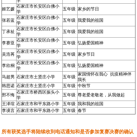
学
石家庄市长安区白佛小
姬艺媛
五年级
家乡的节日
学
石家庄市长安区白佛小
张若蓝
五年级
我爱我的祖国
学
石家庄市长安区白佛小
丁承祉
五年级
我爱我的祖国
学
石家庄市长安区白佛小
李赛亚
五年级
弘扬爱国精神
学
石家庄市长安区白佛小
吴浩苒
五年级
家乡节日
学
石家庄市长安区白佛小
李欣桐
五年级
弘扬爱国精神
学
家国情怀在我心 抗疫精神伴
马超男
石家庄市土贤庄小学
五年级
我长
韩思诺
石家庄市土贤庄小学
五年级
中秋节
石家庄市桥西区振头小
邢不悔
五年级
尊老爱老敬老，从我做起
学
王泽瑄
石家庄市和平东路小学
五年级
我和我的祖国
李谟言
石家庄市和平东路小学
五年级
春节
所有获奖选手将陆续收到电话通知和是否参加复赛决赛的确认