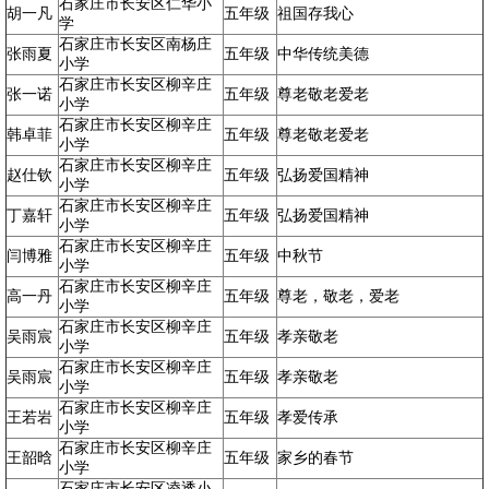
石家庄市长安区仁华小
胡一凡
五年级
祖国存我心
学
石家庄市长安区南杨庄
张雨夏
五年级
中华传统美德
小学
石家庄市长安区柳辛庄
张一诺
五年级
尊老敬老爱老
小学
石家庄市长安区柳辛庄
韩卓菲
五年级
尊老敬老爱老
小学
石家庄市长安区柳辛庄
赵仕钦
五年级
弘扬爱国精神
小学
石家庄市长安区柳辛庄
丁嘉轩
五年级
弘扬爱国精神
小学
石家庄市长安区柳辛庄
闫博雅
五年级
中秋节
小学
石家庄市长安区柳辛庄
高一丹
五年级
尊老，敬老，爱老
小学
石家庄市长安区柳辛庄
吴雨宸
五年级
孝亲敬老
小学
石家庄市长安区柳辛庄
吴雨宸
五年级
孝亲敬老
小学
石家庄市长安区柳辛庄
王若岩
五年级
孝爱传承
小学
石家庄市长安区柳辛庄
王韶晗
五年级
家乡的春节
小学
石家庄市长安区凌透小